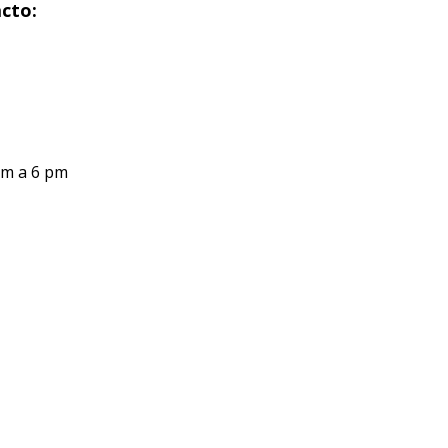
cto:
am a 6 pm