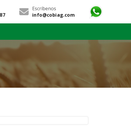
Escríbenos
987
info@cobiag.com